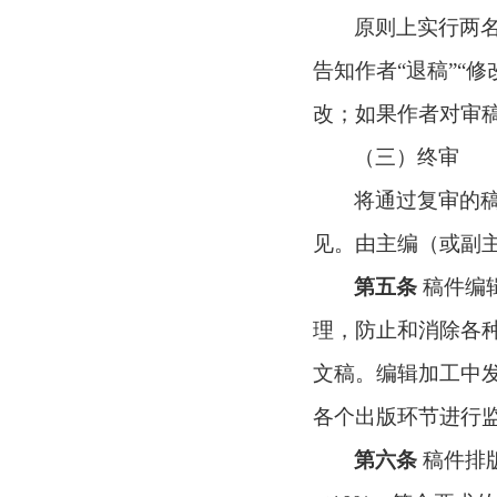
原则上实行两
告知作者
“
退稿
”“
修
改；如果作者对审
（三）终审
将通过复审的
见。由主编（或副
第五条
稿件编
理，防止和消除各
文稿。编辑加工中
各个出版环节进行
第六条
稿件排