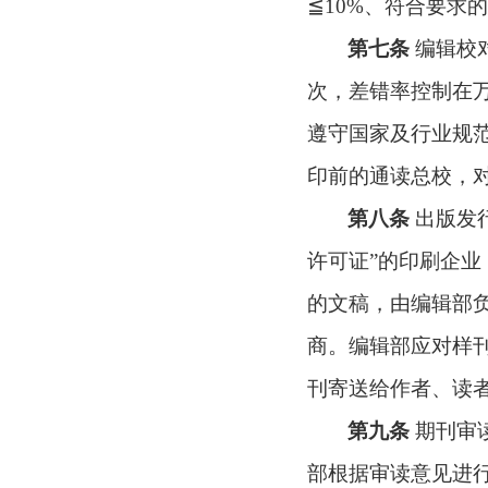
≦10%
、符合要求的
第七条
编辑校
次，差错率控制在
遵守国家及行业规
印前的通读总校，
第八条
出版发
许可证
”
的印刷企业
的文稿，由编辑部
商。编辑部应对样
刊寄送给作者、读
第九条
期刊审
部根据审读意见进